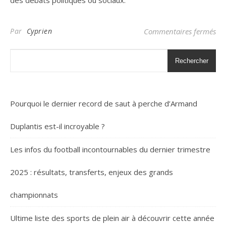
des débats politiques ou sociaux.
sur
Par
Cyprien
Commentaires fermés
Rechercher
Pourquoi le dernier record de saut à perche d’Armand
Duplantis est-il incroyable ?
Les infos du football incontournables du dernier trimestre
2025 : résultats, transferts, enjeux des grands
championnats
Ultime liste des sports de plein air à découvrir cette année