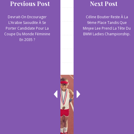
Sports aquatiques
Previous Post
Next Post
Sports collectifs
Devrait-On Encourager
Céline Boutier Reste À La
L’Arabie Saoudite À Se
9ème Place Tandis Que
Sports de plein air
Porter Candidate Pour La
Minjee Lee Prend La Tête Du
Coupe Du Monde Féminine
BMW Ladies Championship.
En 2035 ?
Sports extrêmes
Yoga