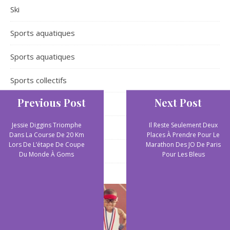
Ski
Sports aquatiques
Sports aquatiques
Sports collectifs
Previous Post
Next Post
Sports de plein air
Jessie Diggins Triomphe
Il Reste Seulement Deux
Sports extrêmes
Dans La Course De 20 Km
Places À Prendre Pour Le
Lors De L’étape De Coupe
Marathon Des JO De Paris
Yoga
Du Monde À Goms
Pour Les Bleus