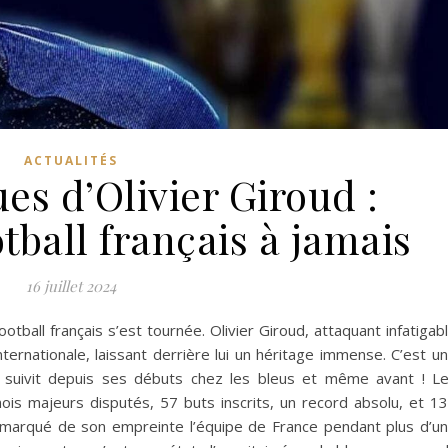
ACTUALITÉS
ues d’Olivier Giroud :
tball français à jamais
16 juillet 2024
ootball français s’est tournée. Olivier Giroud, attaquant infatigab
internationale, laissant derrière lui un héritage immense. C’est u
nt suivit depuis ses débuts chez les bleus et même avant ! L
rnois majeurs disputés, 57 buts inscrits, un record absolu, et 1
ra marqué de son empreinte l’équipe de France pendant plus d’u