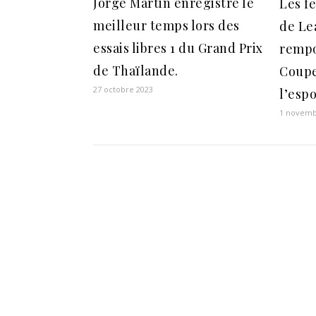
Jorge Martin enregistre le
Les f
meilleur temps lors des
de Le
essais libres 1 du Grand Prix
rempo
de Thaïlande.
Coupe
27 octobre 2023
l’espo
1 novemb