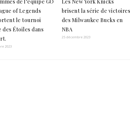
emmes de l’équipe GO
Les New York Knicks
ague of Legends
brisent la série de victoire
rtent le tournoi
des Milwaukee Bucks en
 des Étoiles dans
NBA
25 décembre 2023
rt.
re 2023