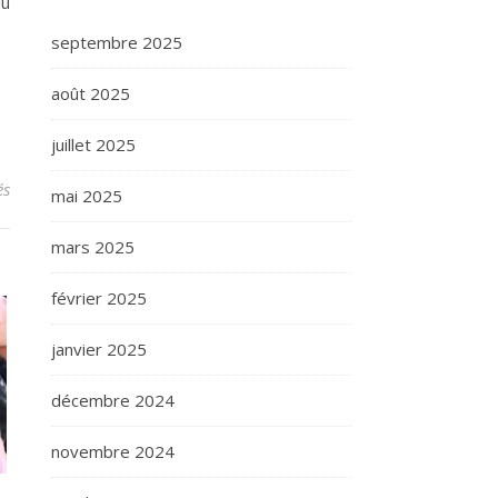
du
septembre 2025
août 2025
juillet 2025
sur Les statistiques d’Olivier Giroud : légende du football français 
és
mai 2025
mars 2025
février 2025
janvier 2025
décembre 2024
novembre 2024