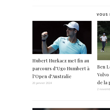
VOUS 
Hubert Hurkacz met fin au
Ben L
parcours d’Ugo Humbert à
Volvo
l’Open d’Australie
de la
20 janvier 2024
2 novemb