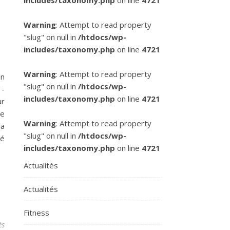
includes/taxonomy.php
on line
4721
Warning
: Attempt to read property
"slug" on null in
/htdocs/wp-
includes/taxonomy.php
on line
4721
Warning
: Attempt to read property
en
"slug" on null in
/htdocs/wp-
1-
includes/taxonomy.php
on line
4721
ur
ne
Warning
: Attempt to read property
la
"slug" on null in
/htdocs/wp-
té
includes/taxonomy.php
on line
4721
Actualités
Actualités
Fitness
sur Monaco domine Barcelone et termine l’année en beauté
és