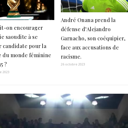
André Onana prend la
it-on encourager
défense d’Alejandro
ie saoudite à se
Garnacho, son coéquipier,
r candidate pour la
face aux accusations de
 du monde féminine
racisme.
5 ?
26 octobre 2023
e 2023