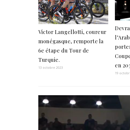
Devra
Victor Langellotti, coureur
l’Arab
monégasque, remporte la
porte
6e étape du Tour de
Coupe
Turquie.
en 203
13 octobre 2023
19 octobr