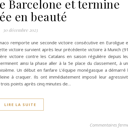
 Barcelone et termine
née en beauté
30 décembre 2023
onaco remporte une seconde victoire consécutive en Euroligue 
tte victoire survient après leur précédente victoire à Munich (9
ère victoire contre les Catalans en saison régulière depuis le
terminent ainsi la phase aller à la 5e place du classement, à u
 troisième. Un début en fanfare L’équipe monégasque a démarré 
eine à craquer. Ils ont immédiatement imposé leur agressivi
 trois points après cinq minutes de…
LIRE LA SUITE
Commentaires ferm