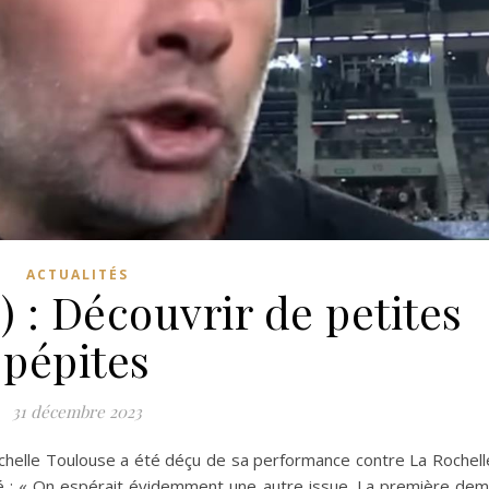
ACTUALITÉS
 : Découvrir de petites
pépites
31 décembre 2023
chelle Toulouse a été déçu de sa performance contre La Rochell
é : « On espérait évidemment une autre issue. La première dem