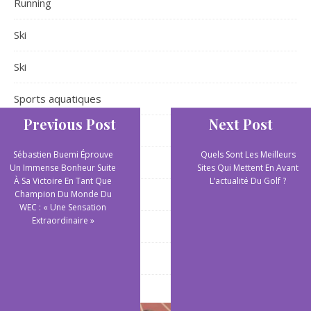
Running
Ski
Ski
Sports aquatiques
Previous Post
Next Post
Sports aquatiques
Sébastien Buemi Éprouve
Quels Sont Les Meilleurs
Sports collectifs
Un Immense Bonheur Suite
Sites Qui Mettent En Avant
À Sa Victoire En Tant Que
L’actualité Du Golf ?
Sports de plein air
Champion Du Monde Du
WEC : « Une Sensation
Extraordinaire »
Sports extrêmes
Yoga