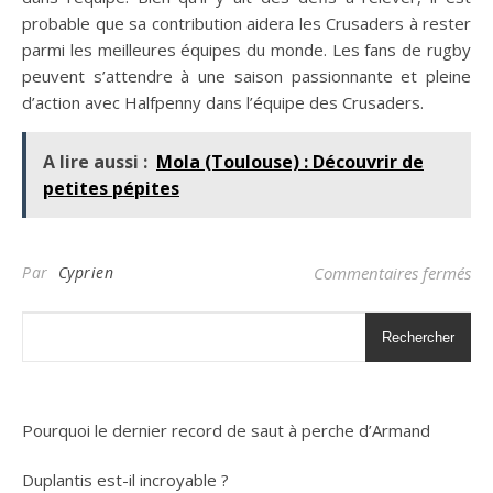
probable que sa contribution aidera les Crusaders à rester
parmi les meilleures équipes du monde. Les fans de rugby
peuvent s’attendre à une saison passionnante et pleine
d’action avec Halfpenny dans l’équipe des Crusaders.
A lire aussi :
Mola (Toulouse) : Découvrir de
petites pépites
sur
Par
Cyprien
Commentaires fermés
Rechercher
Pourquoi le dernier record de saut à perche d’Armand
Duplantis est-il incroyable ?