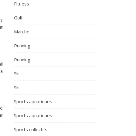
Fitness
Golf
es
it
Marche
Running
Running
il
la
Ski
Ski
Sports aquatiques
re
ur
Sports aquatiques
Sports collectifs