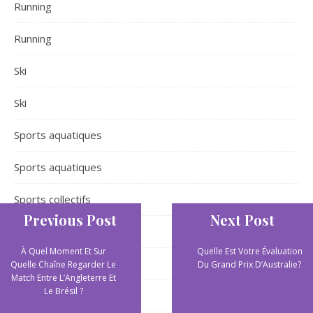
Running
Running
Ski
Ski
Sports aquatiques
Sports aquatiques
Sports collectifs
Previous Post
Next Post
Sports de plein air
À Quel Moment Et Sur
Quelle Est Votre Évaluation
Sports extrêmes
Quelle Chaîne Regarder Le
Du Grand Prix D’Australie?
Match Entre L’Angleterre Et
Le Brésil ?
Yoga