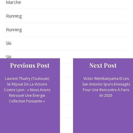
Marche
Running
Running
Ski
Ski
Previous Post
Next Post
Sports aquatiques
Laurent Thuéry (Toulouse)
Victor Wembanyama Et Les
Sports aquatiques
Se Réjouit De La Victoire
San Antonio Spurs Envisagés
Contre Lyon : « Nous Avons
Pour Une Rencontre À Paris
Retrouvé Une Énergie
En 2025
Sports collectifs
Collective Puissante »
Sports de plein air
Sports extrêmes