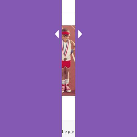
Yoga
Thème Ashe par
WP Royal
.