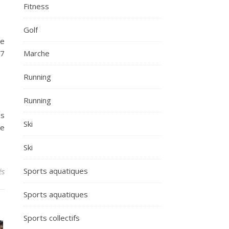
Fitness
Golf
re
17
Marche
Running
Running
es
Ski
ce
Ski
sur Retour sur le parcours des Bleus lors de la Coupe du monde U
Sports aquatiques
és
Sports aquatiques
Sports collectifs