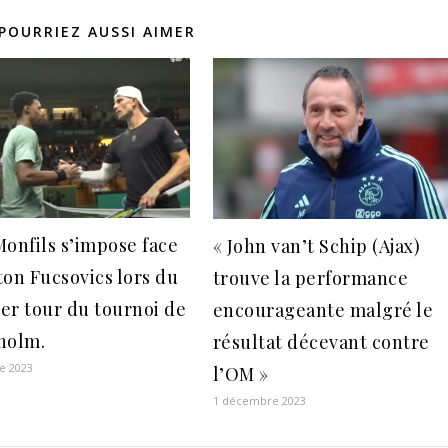
POURRIEZ AUSSI AIMER
Monfils s’impose face
« John van’t Schip (Ajax)
ton Fucsovics lors du
trouve la performance
er tour du tournoi de
encourageante malgré le
holm.
résultat décevant contre
e 2023
l’OM »
1 décembre 2023