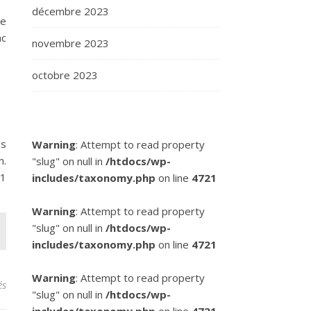
décembre 2023
le
nc
novembre 2023
octobre 2023
es
Warning
: Attempt to read property
n.
"slug" on null in
/htdocs/wp-
31
includes/taxonomy.php
on line
4721
Warning
: Attempt to read property
"slug" on null in
/htdocs/wp-
includes/taxonomy.php
on line
4721
Warning
: Attempt to read property
sur Les quarts de finale de la Coupe de France de handball sont d
és
"slug" on null in
/htdocs/wp-