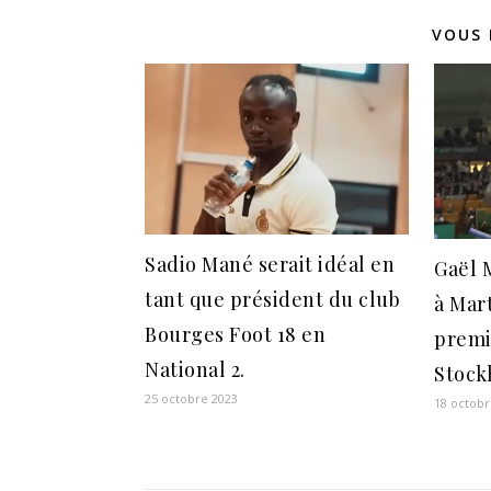
VOUS 
Sadio Mané serait idéal en
Gaël 
tant que président du club
à Mar
Bourges Foot 18 en
premi
National 2.
Stock
25 octobre 2023
18 octobr