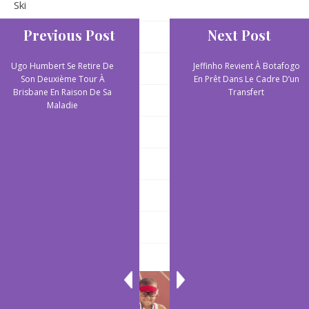
Ski
Previous Post
Next Post
Ski
Ugo Humbert Se Retire De
Jeffinho Revient À Botafogo
Sports aquatiques
Son Deuxième Tour À
En Prêt Dans Le Cadre D’un
Brisbane En Raison De Sa
Transfert
Sports aquatiques
Maladie
Sports collectifs
Sports de plein air
Sports extrêmes
Yoga