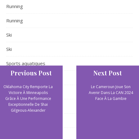
Running
Running
Ski
Ski
Sports aquatiques
Previous Post
Next Post
Sports aquatiques
Oklahoma City Remporte La
Le Cameroun Joue Son
Sports collectifs
Victoire À Minneapolis
Avenir Dans La CAN 2024
Grâce À Une Performance
Face À La Gambie
Exceptionnelle De Shai
Sports de plein air
Gilgeous-Alexander
Sports extrêmes
Yoga