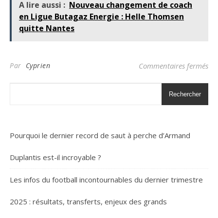
A lire aussi :
Nouveau changement de coach
en Ligue Butagaz Energie : Helle Thomsen
quitte Nantes
sur
Par
Cyprien
Commentaires fermés
Rechercher
Pourquoi le dernier record de saut à perche d’Armand
Duplantis est-il incroyable ?
Les infos du football incontournables du dernier trimestre
2025 : résultats, transferts, enjeux des grands