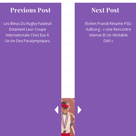
Sports aquatiques
Previous Post
Next Post
Sports aquatiques
Les Bleus Du Rugby-Fauteuil
Elohim Prandi Résume PSG-
Entament Leur Coupe
Aalborg : « Une Rencontre
Internationale Chez Eux À
Intense Et Un Véritable
Sports collectifs
Un An Des Paralympiques.
Défi »
Sports de plein air
Sports extrêmes
Yoga