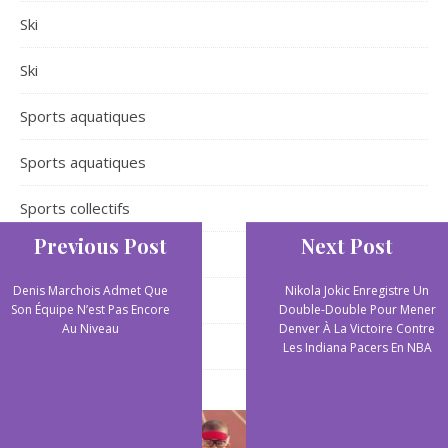
Ski
Ski
Sports aquatiques
Sports aquatiques
Sports collectifs
Previous Post
Next Post
Sports de plein air
Denis Marchois Admet Que
Nikola Jokic Enregistre Un
Sports extrêmes
Son Équipe N’est Pas Encore
Double-Double Pour Mener
Au Niveau
Denver À La Victoire Contre
Yoga
Les Indiana Pacers En NBA