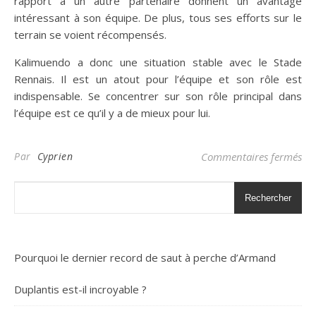
rapport à un autre partenaire donnent un avantage
intéressant à son équipe. De plus, tous ses efforts sur le
terrain se voient récompensés.
Kalimuendo a donc une situation stable avec le Stade
Rennais. Il est un atout pour l’équipe et son rôle est
indispensable. Se concentrer sur son rôle principal dans
l’équipe est ce qu’il y a de mieux pour lui.
sur
Par
Cyprien
Commentaires fermés
Rechercher
Pourquoi le dernier record de saut à perche d’Armand
Duplantis est-il incroyable ?