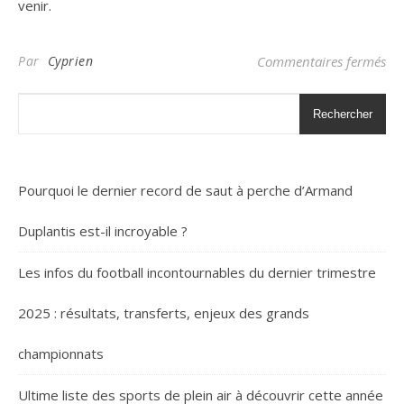
venir.
sur
Par
Cyprien
Commentaires fermés
Rechercher
Pourquoi le dernier record de saut à perche d’Armand
Duplantis est-il incroyable ?
Les infos du football incontournables du dernier trimestre
2025 : résultats, transferts, enjeux des grands
championnats
Ultime liste des sports de plein air à découvrir cette année