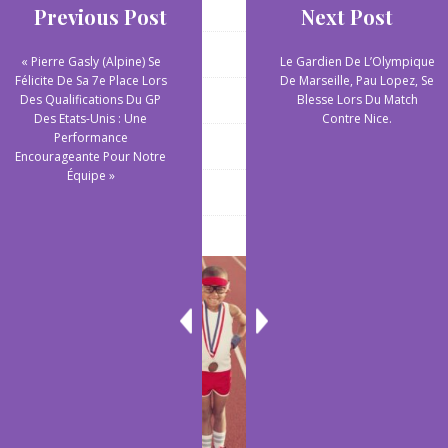
Sports aquatiques
Previous Post
Next Post
Sports collectifs
« Pierre Gasly (Alpine) Se
Le Gardien De L’Olympique
Félicite De Sa 7e Place Lors
De Marseille, Pau Lopez, Se
Sports de plein air
Des Qualifications Du GP
Blesse Lors Du Match
Des Etats-Unis : Une
Contre Nice.
Performance
Sports extrêmes
Encourageante Pour Notre
Équipe »
Yoga