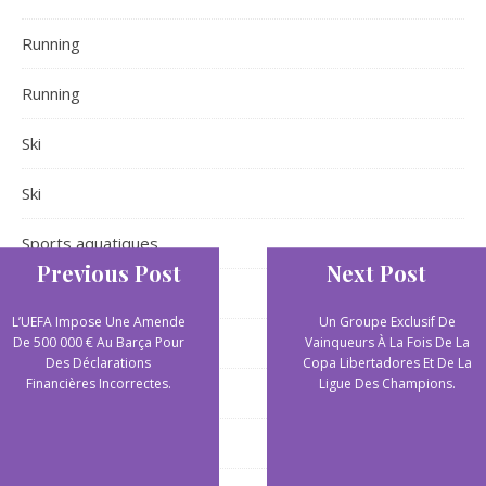
Running
Running
Ski
Ski
Sports aquatiques
Previous Post
Next Post
Sports aquatiques
L’UEFA Impose Une Amende
Un Groupe Exclusif De
Sports collectifs
De 500 000 € Au Barça Pour
Vainqueurs À La Fois De La
Des Déclarations
Copa Libertadores Et De La
Financières Incorrectes.
Ligue Des Champions.
Sports de plein air
Sports extrêmes