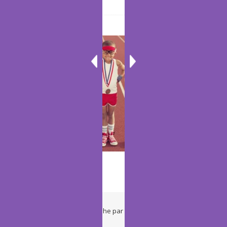
Yoga
Thème Ashe par
WP Royal
.