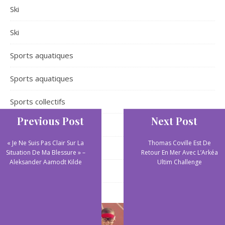
Ski
Ski
Sports aquatiques
Sports aquatiques
Sports collectifs
Previous Post
Next Post
Sports de plein air
« Je Ne Suis Pas Clair Sur La
Thomas Coville Est De
Sports extrêmes
Situation De Ma Blessure » –
Retour En Mer Avec L’Arkéa
Aleksander Aamodt Kilde
Ultim Challenge
Yoga