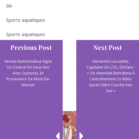
Ski
Sports aquatiques
Sports aquatiques
Previous Post
Next Post
Sports collectifs
Veresa Ramototabua Signe
Alexandre Lacazette,
Sports de plein air
Un Contrat De Deux Ans
Capitaine De L’OL, Déclare :
Avec Oyonnax, En
« On Attendait Benrahma À
Sports extrêmes
Provenance De Mont-De-
L’entraînement Ce Matin
Marsan
Après S’être Couché Hier
Yoga
Soir »