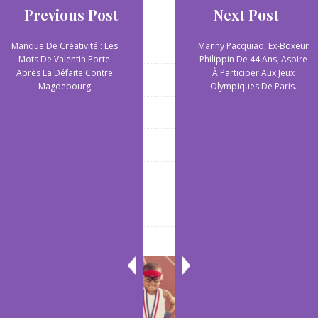
Previous Post
Next Post
Ski
Sports aquatiques
Manque De Créativité : Les
Manny Pacquiao, Ex-Boxeur
Mots De Valentin Porte
Philippin De 44 Ans, Aspire
Après La Défaite Contre
À Participer Aux Jeux
Sports aquatiques
Magdebourg
Olympiques De Paris.
Sports collectifs
Sports de plein air
Sports extrêmes
Yoga