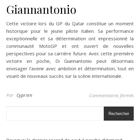
Giannantonio
Cette victoire lors du GP du Qatar constitue un moment
historique pour le jeune pilote italien. Sa performance
exceptionnelle et sa détermination ont impressionné la
communauté MotoGP et ont ouvert de nouvelles
perspectives pour sa carrière future. Avec cette première
victoire en poche, Di Giannantonio peut désormais
envisager l’avenir avec ambition et détermination, tout en
visant de nouveaux succès sur la scène internationale.
sur
Par
Cyprien
Commentaires fermés
Rechercher
Pourquoi le dernier record de saut à perche d’Armand