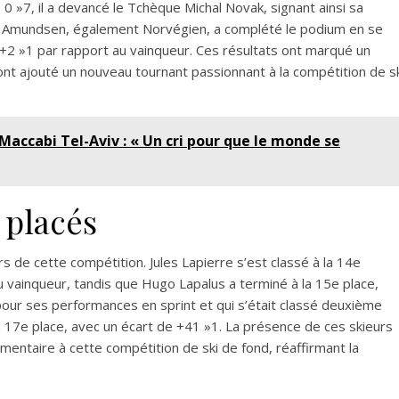
0 »7, il a devancé le Tchèque Michal Novak, signant ainsi sa
d Amundsen, également Norvégien, a complété le podium en se
e +2 »1 par rapport au vainqueur. Ces résultats ont marqué un
nt ajouté un nouveau tournant passionnant à la compétition de sk
Maccabi Tel-Aviv : « Un cri pour que le monde se
 placés
s de cette compétition. Jules Lapierre s’est classé à la 14e
u vainqueur, tandis que Hugo Lapalus a terminé à la 15e place,
pour ses performances en sprint et qui s’était classé deuxième
la 17e place, avec un écart de +41 »1. La présence de ces skieurs
entaire à cette compétition de ski de fond, réaffirmant la