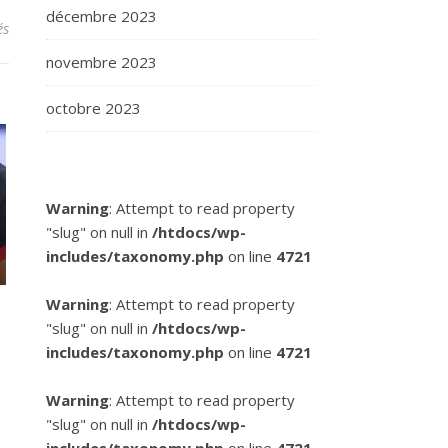
décembre 2023
sur Victoire de Jan Thomas Jenssen lors de la mass start de Ruka
és
novembre 2023
octobre 2023
Warning
: Attempt to read property
"slug" on null in
/htdocs/wp-
includes/taxonomy.php
on line
4721
Warning
: Attempt to read property
"slug" on null in
/htdocs/wp-
u
includes/taxonomy.php
on line
4721
Warning
: Attempt to read property
"slug" on null in
/htdocs/wp-