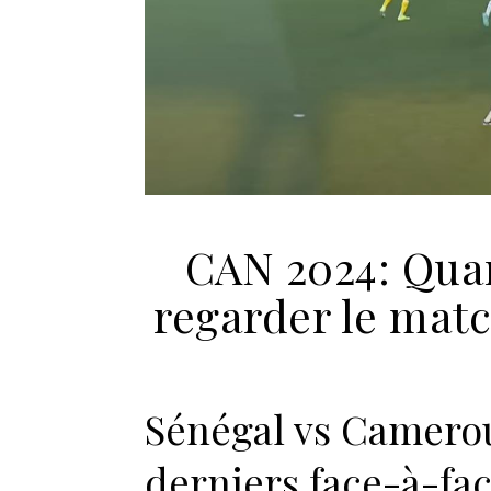
CAN 2024: Quan
regarder le mat
Sénégal vs Cameroun
derniers face-à-fa