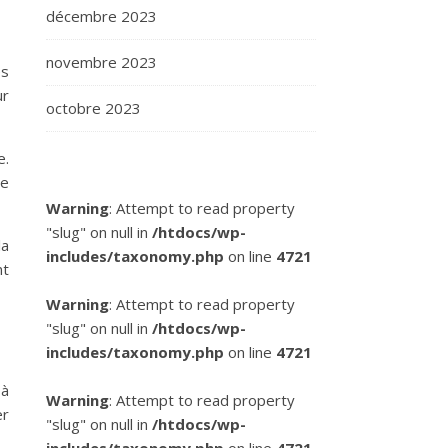
décembre 2023
novembre 2023
es
ur
octobre 2023
e.
ce
Warning
: Attempt to read property
"slug" on null in
/htdocs/wp-
la
includes/taxonomy.php
on line
4721
nt
Warning
: Attempt to read property
"slug" on null in
/htdocs/wp-
includes/taxonomy.php
on line
4721
 à
Warning
: Attempt to read property
er
"slug" on null in
/htdocs/wp-