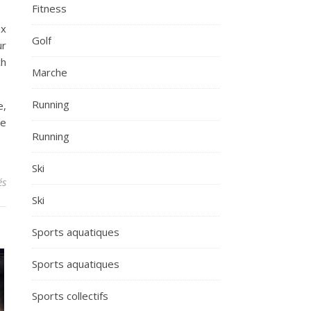
Fitness
ux
Golf
ur
ch
Marche
Running
e,
re
Running
Ski
sur CAN 2024: Quand et sur quelle chaîne regarder le match Séné
és
Ski
Sports aquatiques
Sports aquatiques
Sports collectifs